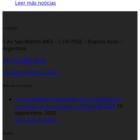
Leer más noticias
Contacto
Av. San Martín 4453 – C1417DSE – Buenos Aires –
Argentina
+54-11-5287-0276
incubagro@agro.uba.ar
Noticias recientes
Tres iniciativas impulsadas por IncUBAgro se
presentaron en el pitcheo PREincUBA 2025
10
septiembre, 2025
Leer más noticias
Buscar