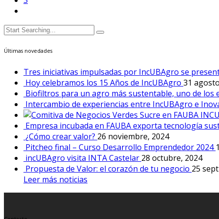
3
Últimas novedades
Tres iniciativas impulsadas por IncUBAgro se presen
Hoy celebramos los 15 Años de IncUBAgro
31 agosto
Biofiltros para un agro más sustentable, uno de 
Intercambio de experiencias entre IncUBAgro e Inova
INC
Empresa incubada en FAUBA exporta tecnología sus
¿Cómo crear valor?
26 noviembre, 2024
Pitcheo final – Curso Desarrollo Emprendedor 2024
incUBAgro visita INTA Castelar
28 octubre, 2024
Propuesta de Valor: el corazón de tu negocio
25 sept
Leer más noticias