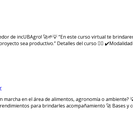
dor de incUBAgro! 🚀🌱💡 “En este curso virtual te brindare
proyecto sea productivo.” Detalles del curso 👇🏻 ✔️Modalidad
r
archa en el área de alimentos, agronomía o ambiente? 💡 D
dimientos para brindarles acompañamiento 🚀 Bases y condi