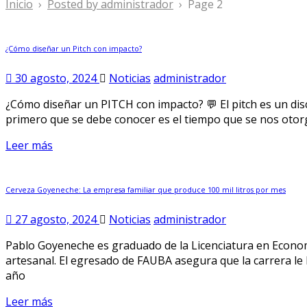
Inicio
›
Posted by administrador
›
Page 2
¿Cómo diseñar un Pitch con impacto?
30 agosto, 2024
Noticias
administrador
¿Cómo diseñar un PITCH con impacto? 💬 El pitch es un discu
primero que se debe conocer es el tiempo que se nos otorga
Leer más
Cerveza Goyeneche: La empresa familiar que produce 100 mil litros por mes
27 agosto, 2024
Noticias
administrador
Pablo Goyeneche es graduado de la Licenciatura en Econom
artesanal. El egresado de FAUBA asegura que la carrera l
año
Leer más